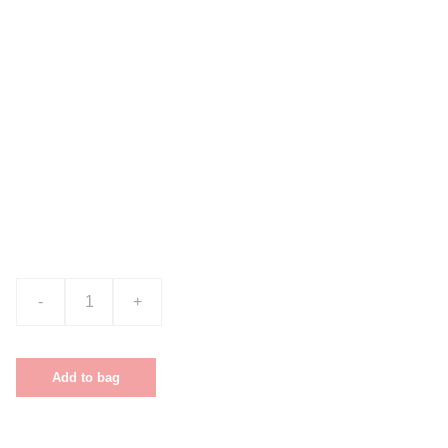
Product name
$0.00
-
+
Add to bag