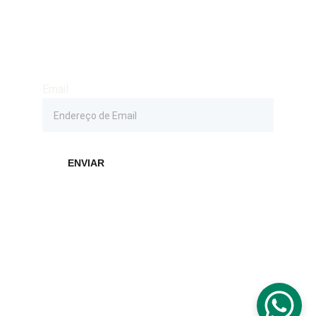
Seja o primeiro receber novidades como 
agenda de shows, músicas, fotos e convites 
no seu E-mail e fique atualizado de tudo que 
acontece aqui
Email
ENVIAR