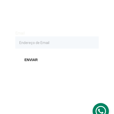
Seja o primeiro receber novidades como 
agenda de shows, músicas, fotos e convites 
no seu E-mail e fique atualizado de tudo que 
acontece aqui
Email
ENVIAR