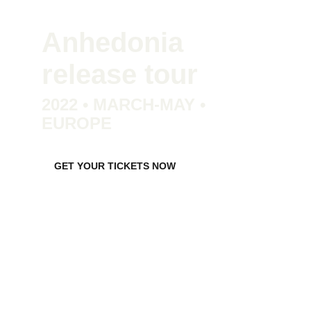
Anhedonia 
release tour
2022 • MARCH-MAY • 
EUROPE
GET YOUR TICKETS NOW
Inscreva-se